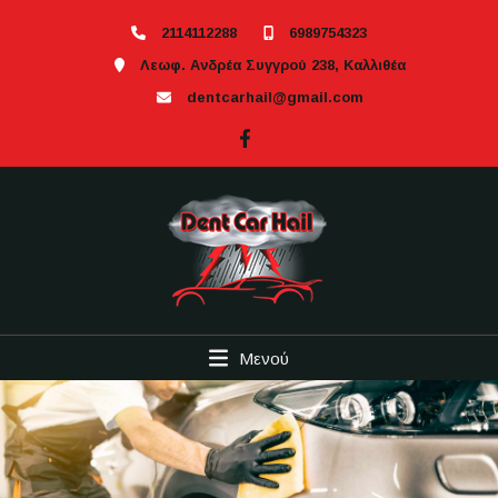
2114112288
6989754323
Λεωφ. Ανδρέα Συγγρού 238, Καλλιθέα
dentcarhail@gmail.com
Μενού