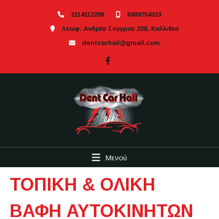
2114112288
6989754323
Λεωφ. Ανδρέα Συγγρού 238, Καλλιθέα
dentcarhail@gmail.com
Μενού
ΤΟΠΙΚΗ & ΟΛΙΚΗ
ΒΑΦΗ ΑΥΤΟΚΙΝΗΤΩΝ